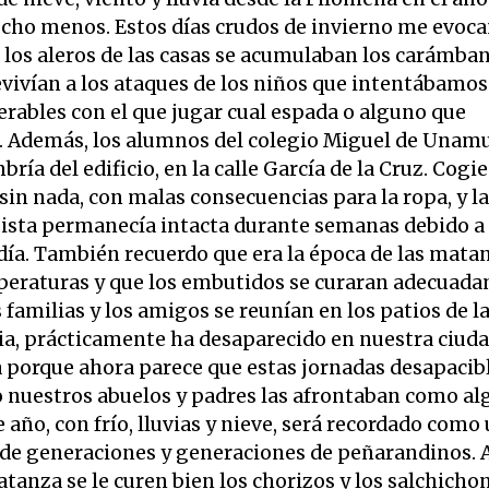
mucho menos. Estos días crudos de invierno me evoca
los aleros de las casas se acumulaban los carámban
vivían a los ataques de los niños que intentábamos
ables con el que jugar cual espada o alguno que
a. Además, los alumnos del colegio Miguel de Unam
ía del edificio, en la calle García de la Cruz. Cogi
 sin nada, con malas consecuencias para la ropa, y la
 pista permanecía intacta durante semanas debido a 
 día. También recuerdo que era la época de las mata
mperaturas y que los embutidos se curaran adecuad
 familias y los amigos se reunían en los patios de l
cia, prácticamente ha desaparecido en nuestra ciuda
a porque ahora parece que estas jornadas desapacib
 nuestros abuelos y padres las afrontaban como al
e año, con frío, lluvias y nieve, será recordado como
er de generaciones y generaciones de peñarandinos. A
tanza se le curen bien los chorizos y los salchichon