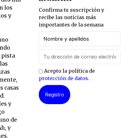
n los
Confirma tu suscripción y
os y
recibe las noticias más
importantes de la semana
uno
endo
 pista
las
Acepto la política de
nzas
protección de datos
.
amente,
as casas
d.
les y
go
 uno de
h, y
es.