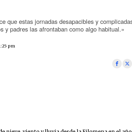
ece que estas jornadas desapacibles y complicada
os y padres las afrontaban como algo habitual.»
1:25 pm
e nieve, viento y lluvia desde la Filomena en el año