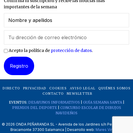
Confirma tu suscripción y recibe las noticias más
importantes de la semana
Acepto la política de
protección de datos
.
DIRECTO
PRIVACIDAD
COOKIES
AVISO LEGAL
QUIÉNES SOMOS
CONTACTO
NEWSLETTER
EVENTOS:
DESAYUNOS INFORMATIVOS
|
GUÍA SEMANA SANTA
|
PREMIOS DEL DEPORTE
|
CONCURSO ESCOLAR DE DIBUJOS
NAVIDEÑOS
©
2026
ONDA PEÑARANDA SL - Avenida de los Jardines s/n Peñaranda de
Bracamonte 37300 Salamanca | Desarrollo web:
Mares Virtuales