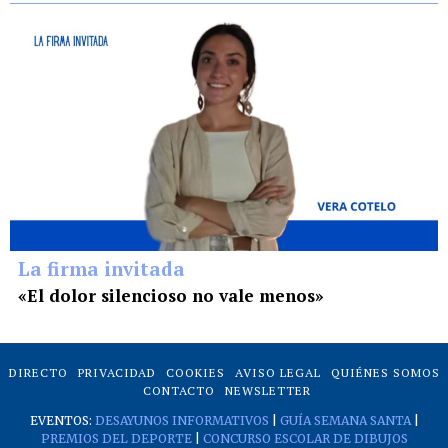
La firma invitada
«El dolor silencioso no vale menos»
DIRECTO
PRIVACIDAD
COOKIES
AVISO LEGAL
QUIÉNES SOMOS
CONTACTO
NEWSLETTER
EVENTOS:
DESAYUNOS INFORMATIVOS
|
GUÍA SEMANA SANTA
|
PREMIOS DEL DEPORTE
|
CONCURSO ESCOLAR DE DIBUJOS