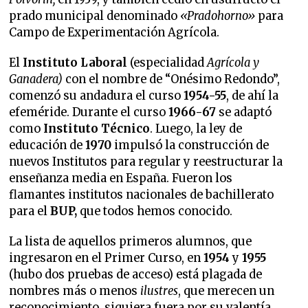
prado municipal denominado
«Pradohorno»
para
Campo de Experimentación Agrícola.
El
Instituto Laboral
(especialidad
Agrícola y
Ganadera)
con el nombre de “Onésimo Redondo”,
comenzó su andadura el curso
1954-55
, de ahí la
efeméride. Durante el curso
1966-67
se adaptó
como
Instituto Técnico
. Luego, la ley de
educación de
1970
impulsó la construcción de
nuevos Institutos para regular y reestructurar la
enseñanza media en España. Fueron los
flamantes institutos nacionales de bachillerato
para el
BUP,
que todos hemos conocido.
La lista de aquellos primeros alumnos, que
ingresaron en el Primer Curso, en
1954
y
1955
(hubo dos pruebas de acceso) está plagada de
nombres más o menos
ilustres
, que merecen un
reconocimiento, siquiera fuera por su valentía