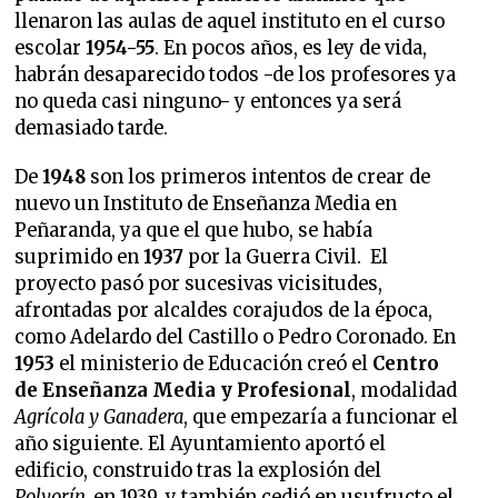
llenaron las aulas de aquel instituto en el curso
escolar
1954-55
. En pocos años, es ley de vida,
habrán desaparecido todos -de los profesores ya
no queda casi ninguno- y entonces ya será
demasiado tarde.
De
1948
son los primeros intentos de crear de
nuevo un Instituto de Enseñanza Media en
Peñaranda, ya que el que hubo, se había
suprimido en
1937
por la Guerra Civil. El
proyecto pasó por sucesivas vicisitudes,
afrontadas por alcaldes corajudos de la época,
como Adelardo del Castillo o Pedro Coronado. En
1953
el ministerio de Educación creó el
Centro
de Enseñanza Media y Profesional
, modalidad
Agrícola y Ganadera
, que empezaría a funcionar el
año siguiente. El Ayuntamiento aportó el
edificio, construido tras la explosión del
Polvorín,
en 1939, y también cedió en usufructo el