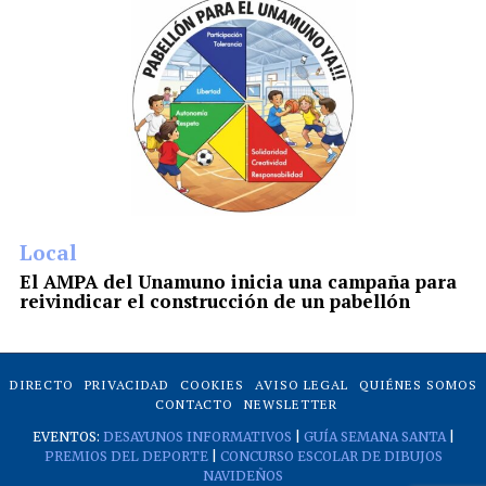
Local
El AMPA del Unamuno inicia una campaña para
reivindicar el construcción de un pabellón
DIRECTO
PRIVACIDAD
COOKIES
AVISO LEGAL
QUIÉNES SOMOS
CONTACTO
NEWSLETTER
EVENTOS:
DESAYUNOS INFORMATIVOS
|
GUÍA SEMANA SANTA
|
PREMIOS DEL DEPORTE
|
CONCURSO ESCOLAR DE DIBUJOS
NAVIDEÑOS