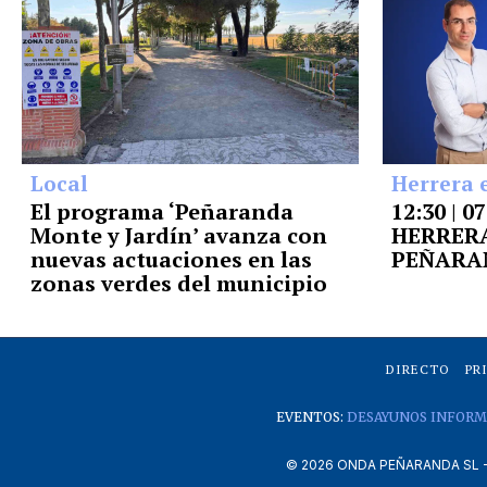
Local
Herrera 
El programa ‘Peñaranda
12:30 | 0
Monte y Jardín’ avanza con
HERRERA
nuevas actuaciones en las
PEÑARA
zonas verdes del municipio
DIRECTO
PR
EVENTOS:
DESAYUNOS INFORM
©
2026
ONDA PEÑARANDA SL - A