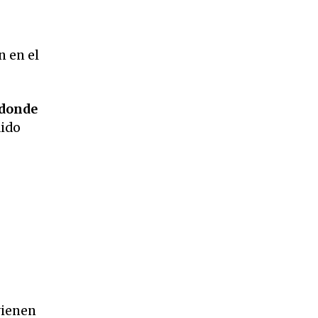
n en el
 donde
dido
vienen