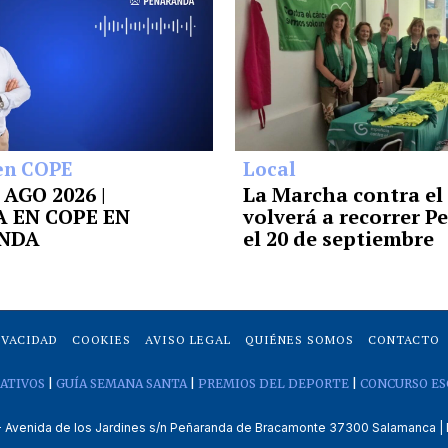
en COPE
Local
7 AGO 2026 |
La Marcha contra el
 EN COPE EN
volverá a recorrer 
NDA
el 20 de septiembre
IVACIDAD
COOKIES
AVISO LEGAL
QUIÉNES SOMOS
CONTACTO
ATIVOS
|
GUÍA SEMANA SANTA
|
PREMIOS DEL DEPORTE
|
CONCURSO ES
venida de los Jardines s/n Peñaranda de Bracamonte 37300 Salamanca | 