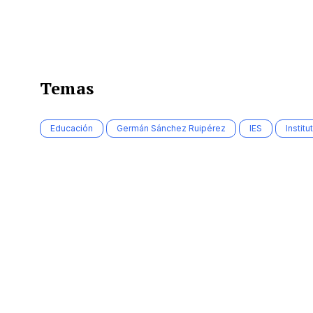
Temas
Educación
Germán Sánchez Ruipérez
IES
Institu