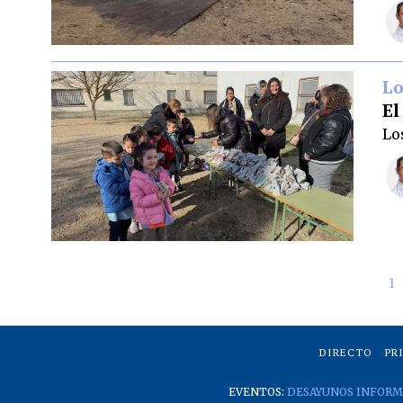
Lo
El
Lo
1
DIRECTO
PR
EVENTOS:
DESAYUNOS INFORM