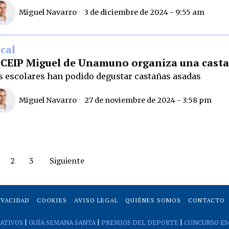
Miguel Navarro
3 de diciembre de 2024 - 9:55 am
cal
 CEIP Miguel de Unamuno organiza una cast
s escolares han podido degustar castañas asadas
Miguel Navarro
27 de noviembre de 2024 - 3:58 pm
2
3
Siguiente
IVACIDAD
COOKIES
AVISO LEGAL
QUIÉNES SOMOS
CONTACTO
ATIVOS
|
GUÍA SEMANA SANTA
|
PREMIOS DEL DEPORTE
|
CONCURSO ES