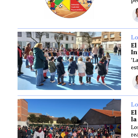
pe
Lo
El
In
'L
es
Lo
El
la
Lo
re