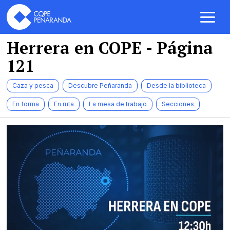
Herrera en COPE
- Página
121
Caza y pesca
Descubre Peñaranda
Desde la biblioteca
En forma
En ruta
La mesa de trabajo
Secciones