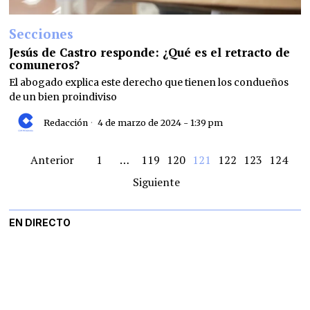
Secciones
Jesús de Castro responde: ¿Qué es el retracto de
comuneros?
El abogado explica este derecho que tienen los condueños
de un bien proindiviso
Redacción
4 de marzo de 2024 - 1:39 pm
Anterior
1
…
119
120
121
122
123
124
Siguiente
EN DIRECTO