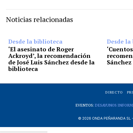
Noticias relacionadas
Desde la biblioteca
Desde la 
‘El asesinato de Roger
‘Cuentos 
Ackroyd’, la recomendación
recomend
de José Luis Sánchez desde la
Sánchez 
biblioteca
DIRECTO
PR
EVENTOS:
DESAYUNOS INFORM
©
2026
ONDA PEÑARANDA SL - A