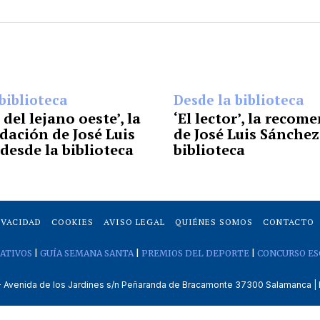
biblioteca
Desde la biblioteca
del lejano oeste’, la
‘El lector’, la reco
ación de José Luis
de José Luis Sánchez
desde la biblioteca
biblioteca
IVACIDAD
COOKIES
AVISO LEGAL
QUIÉNES SOMOS
CONTACTO
ATIVOS
|
GUÍA SEMANA SANTA
|
PREMIOS DEL DEPORTE
|
CONCURSO ES
venida de los Jardines s/n Peñaranda de Bracamonte 37300 Salamanca | 