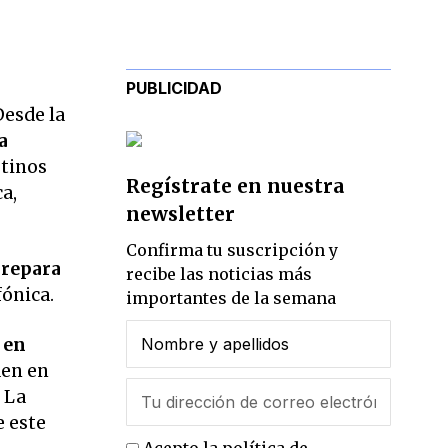
PUBLICIDAD
Desde la
a
stinos
Regístrate en nuestra
a,
newsletter
Confirma tu suscripción y
prepara
recibe las noticias más
fónica.
importantes de la semana
 en
den en
 La
e este