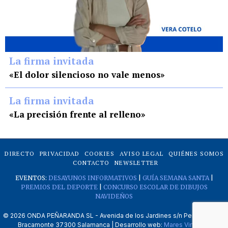
La firma invitada
«El dolor silencioso no vale menos»
La firma invitada
«La precisión frente al relleno»
DIRECTO
PRIVACIDAD
COOKIES
AVISO LEGAL
QUIÉNES SOMOS
CONTACTO
NEWSLETTER
EVENTOS:
DESAYUNOS INFORMATIVOS
|
GUÍA SEMANA SANTA
|
PREMIOS DEL DEPORTE
|
CONCURSO ESCOLAR DE DIBUJOS
NAVIDEÑOS
©
2026
ONDA PEÑARANDA SL - Avenida de los Jardines s/n Peñaranda de
Bracamonte 37300 Salamanca | Desarrollo web:
Mares Virtuales