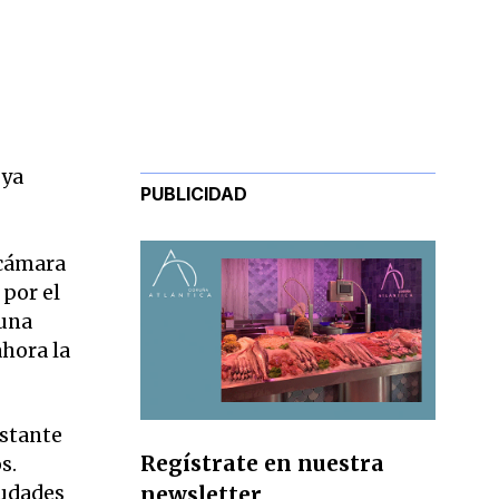
 ya
PUBLICIDAD
 cámara
por el
 una
ahora la
astante
Regístrate en nuestra
s.
newsletter
iudades