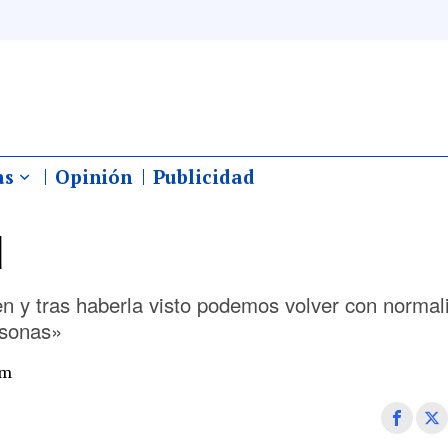
as
Opinión
Publicidad
d
 y tras haberla visto podemos volver con normal
rsonas»
pm