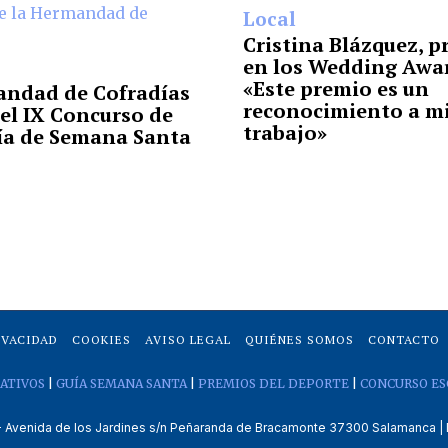
Local
Cristina Blázquez, 
en los Wedding Awa
«Este premio es un
andad de Cofradías
reconocimiento a m
el IX Concurso de
trabajo»
ía de Semana Santa
IVACIDAD
COOKIES
AVISO LEGAL
QUIÉNES SOMOS
CONTACTO
ATIVOS
|
GUÍA SEMANA SANTA
|
PREMIOS DEL DEPORTE
|
CONCURSO ES
venida de los Jardines s/n Peñaranda de Bracamonte 37300 Salamanca | 