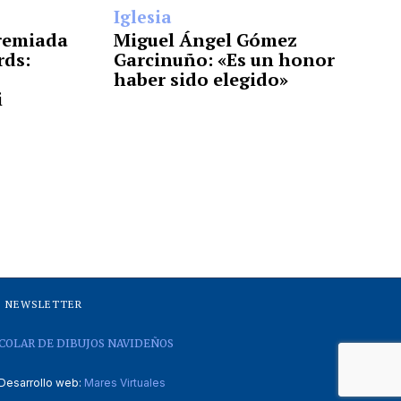
Iglesia
premiada
Miguel Ángel Gómez
rds:
Garcinuño: «Es un honor
haber sido elegido»
i
NEWSLETTER
COLAR DE DIBUJOS NAVIDEÑOS
Desarrollo web:
Mares Virtuales