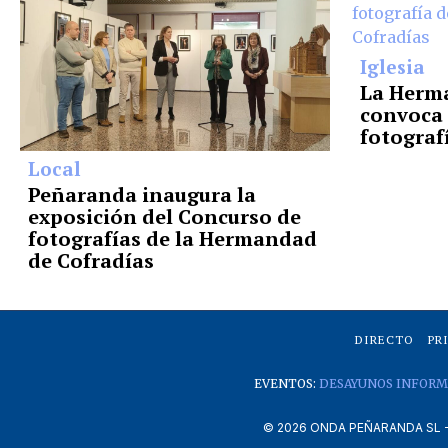
Iglesia
La Herm
convoca 
fotograf
Local
Peñaranda inaugura la
exposición del Concurso de
fotografías de la Hermandad
de Cofradías
DIRECTO
PR
EVENTOS:
DESAYUNOS INFORM
©
2026
ONDA PEÑARANDA SL - A