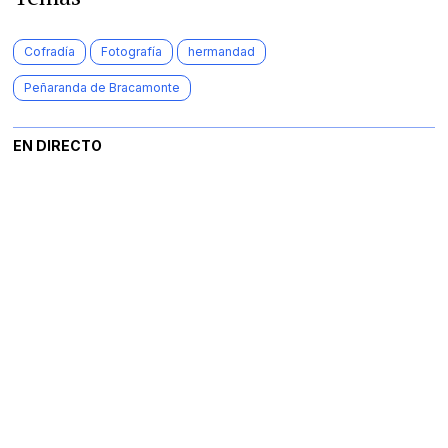
Cofradía
Fotografía
hermandad
Peñaranda de Bracamonte
EN DIRECTO