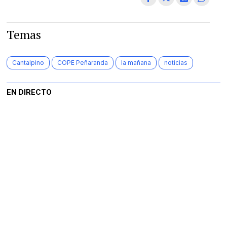
Temas
Cantalpino
COPE Peñaranda
la mañana
noticias
EN DIRECTO