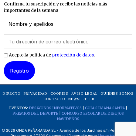
Confirma tu suscripción y recibe las noticias más
importantes de la semana
Acepto la política de
protección de datos
.
DIRECTO
PRIVACIDAD
COOKIES
AVISO LEGAL
QUIÉNES SOMOS
CONTACTO
NEWSLETTER
EVENTOS:
DESAYUNOS INFORMATIVOS
|
GUÍA SEMANA SANTA
|
PREMIOS DEL DEPORTE
|
CONCURSO ESCOLAR DE DIBUJOS
NAVIDEÑOS
©
2026
ONDA PEÑARANDA SL - Avenida de los Jardines s/n Peñaranda de
Bracamonte 37300 Salamanca | Desarrollo web:
Mares Virtuales