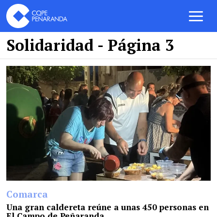
Solidaridad
- Página 3
Comarca
Una gran caldereta reúne a unas 450 personas en
El Campo de Peñaranda