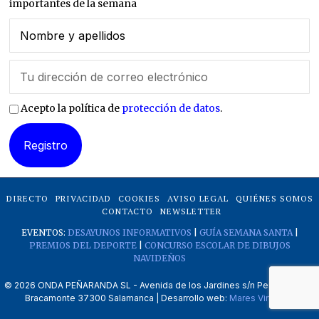
importantes de la semana
Acepto la política de
protección de datos
.
DIRECTO
PRIVACIDAD
COOKIES
AVISO LEGAL
QUIÉNES SOMOS
CONTACTO
NEWSLETTER
EVENTOS:
DESAYUNOS INFORMATIVOS
|
GUÍA SEMANA SANTA
|
PREMIOS DEL DEPORTE
|
CONCURSO ESCOLAR DE DIBUJOS
NAVIDEÑOS
©
2026
ONDA PEÑARANDA SL - Avenida de los Jardines s/n Peñaranda de
Bracamonte 37300 Salamanca | Desarrollo web:
Mares Virtuales