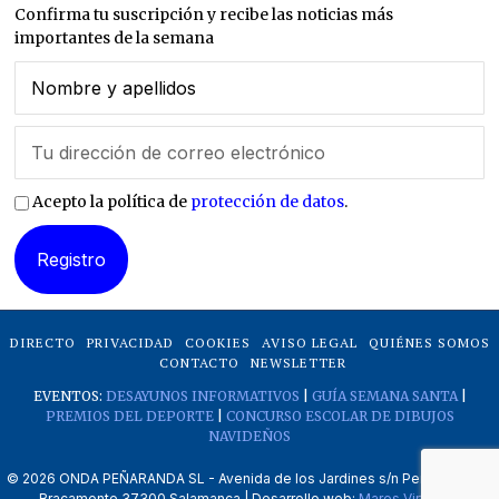
Confirma tu suscripción y recibe las noticias más
importantes de la semana
Acepto la política de
protección de datos
.
DIRECTO
PRIVACIDAD
COOKIES
AVISO LEGAL
QUIÉNES SOMOS
CONTACTO
NEWSLETTER
EVENTOS:
DESAYUNOS INFORMATIVOS
|
GUÍA SEMANA SANTA
|
PREMIOS DEL DEPORTE
|
CONCURSO ESCOLAR DE DIBUJOS
NAVIDEÑOS
©
2026
ONDA PEÑARANDA SL - Avenida de los Jardines s/n Peñaranda de
Bracamonte 37300 Salamanca | Desarrollo web:
Mares Virtuales