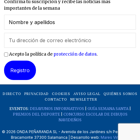
Confirma tu suscripción y recibe las noticias más
importantes de la semana
Acepto la política de
protección de datos
.
DIRECTO
PRIVACIDAD
COOKIES
AVISO LEGAL
QUIÉNES SOMOS
CONTACTO
NEWSLETTER
EVENTOS:
DESAYUNOS INFORMATIVOS
|
GUÍA SEMANA SANTA
|
PREMIOS DEL DEPORTE
|
CONCURSO ESCOLAR DE DIBUJOS
NAVIDEÑOS
©
2026
ONDA PEÑARANDA SL - Avenida de los Jardines s/n Peñaranda de
Bracamonte 37300 Salamanca | Desarrollo web:
Mares Virtuales