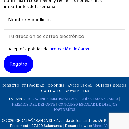
Confirma tu suscripción y recibe las noticias más
importantes de la semana
Acepto la política de
protección de datos
.
DIRECTO
PRIVACIDAD
COOKIES
AVISO LEGAL
QUIÉNES SOMOS
CONTACTO
NEWSLETTER
EVENTOS:
DESAYUNOS INFORMATIVOS
|
GUÍA SEMANA SANTA
|
PREMIOS DEL DEPORTE
|
CONCURSO ESCOLAR DE DIBUJOS
NAVIDEÑOS
©
2026
ONDA PEÑARANDA SL - Avenida de los Jardines s/n Peñaranda de
Bracamonte 37300 Salamanca | Desarrollo web:
Mares Virtuales