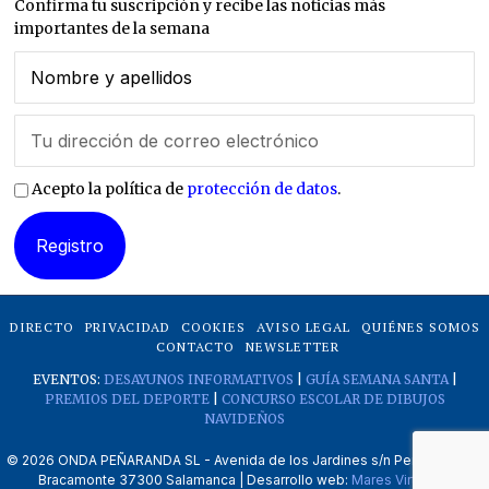
Confirma tu suscripción y recibe las noticias más
importantes de la semana
Acepto la política de
protección de datos
.
DIRECTO
PRIVACIDAD
COOKIES
AVISO LEGAL
QUIÉNES SOMOS
CONTACTO
NEWSLETTER
EVENTOS:
DESAYUNOS INFORMATIVOS
|
GUÍA SEMANA SANTA
|
PREMIOS DEL DEPORTE
|
CONCURSO ESCOLAR DE DIBUJOS
NAVIDEÑOS
©
2026
ONDA PEÑARANDA SL - Avenida de los Jardines s/n Peñaranda de
Bracamonte 37300 Salamanca | Desarrollo web:
Mares Virtuales