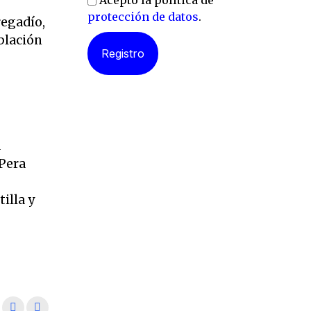
Acepto la política de
protección de datos
.
regadío,
blación
a
 Pera
illa y