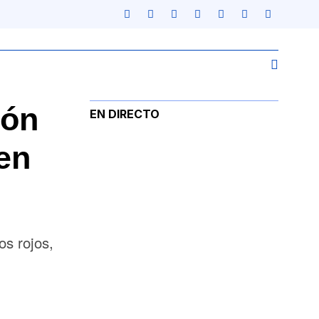
eón
EN DIRECTO
en
os rojos,