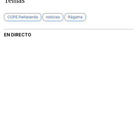
Temas
COPE Peñaranda
noticias
Rágama
EN DIRECTO