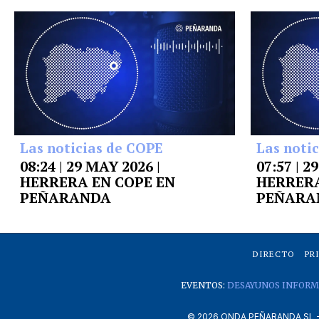
Las noticias de COPE
Las noti
08:24 | 29 MAY 2026 |
07:57 | 2
HERRERA EN COPE EN
HERRERA
PEÑARANDA
PEÑARA
DIRECTO
PR
EVENTOS:
DESAYUNOS INFORM
©
2026
ONDA PEÑARANDA SL - A