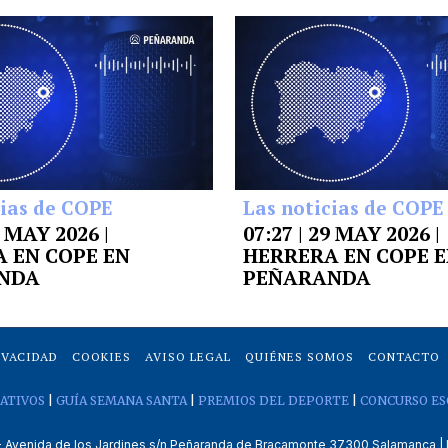
cias de COPE
Las noticias de COPE
9 MAY 2026 |
07:27 | 29 MAY 2026 |
 EN COPE EN
HERRERA EN COPE 
NDA
PEÑARANDA
IVACIDAD
COOKIES
AVISO LEGAL
QUIÉNES SOMOS
CONTACTO
ATIVOS
|
GUÍA SEMANA SANTA
|
PREMIOS DEL DEPORTE
|
CONCURSO ES
venida de los Jardines s/n Peñaranda de Bracamonte 37300 Salamanca | 