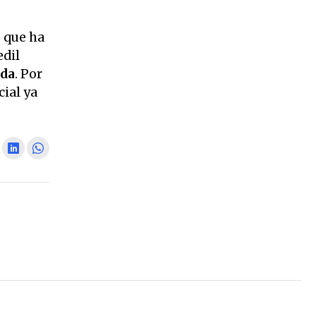
 que ha
edil
ida
. Por
cial ya