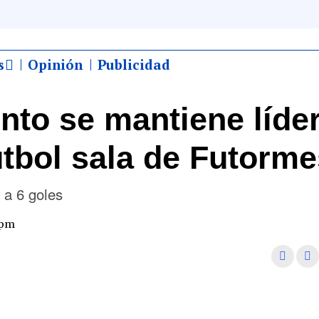
s
Opinión
Publicidad
nto se mantiene líde
fútbol sala de Futorm
 a 6 goles
 pm