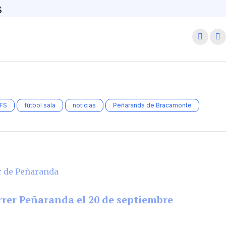
S
FS
fútbol sala
noticias
Peñaranda de Bracamonte
rrer Peñaranda el 20 de septiembre