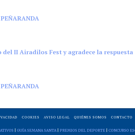
EN PEÑARANDA
 del II Airadilos Fest y agradece la respuest
EN PEÑARANDA
IVACIDAD
COOKIES
AVISO LEGAL
QUIÉNES SOMOS
CONTACTO
ATIVOS
|
GUÍA SEMANA SANTA
|
PREMIOS DEL DEPORTE
|
CONCURSO ES