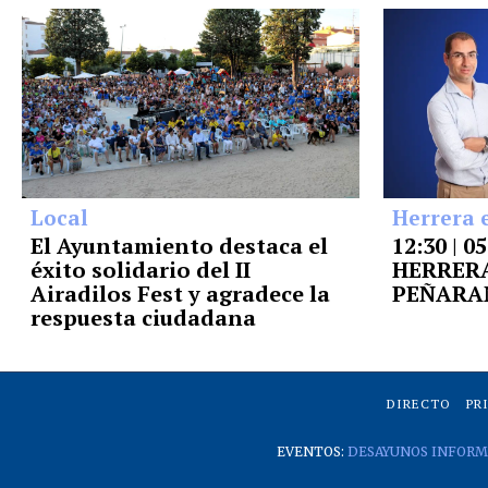
Local
Herrera 
El Ayuntamiento destaca el
12:30 | 0
éxito solidario del II
HERRERA
Airadilos Fest y agradece la
PEÑARA
respuesta ciudadana
DIRECTO
PR
EVENTOS:
DESAYUNOS INFORM