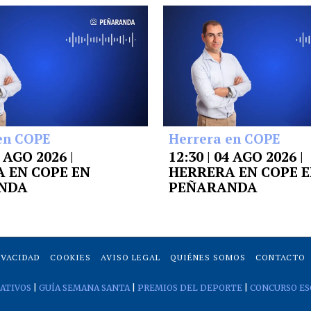
en COPE
Herrera en COPE
5 AGO 2026 |
12:30 | 04 AGO 2026 |
 EN COPE EN
HERRERA EN COPE 
NDA
PEÑARANDA
IVACIDAD
COOKIES
AVISO LEGAL
QUIÉNES SOMOS
CONTACTO
ATIVOS
|
GUÍA SEMANA SANTA
|
PREMIOS DEL DEPORTE
|
CONCURSO ES