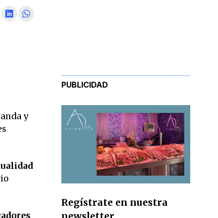
PUBLICIDAD
randa y
es
tualidad
io
Regístrate en nuestra
newsletter
cadores