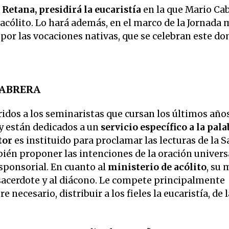
Retana, presidirá la eucaristía
en la que Mario Ca
y acólito. Lo hará además, en el marco de la Jornada
a por las vocaciones nativas, que se celebran este d
CABRERA
ridos a los seminaristas que cursan los últimos año
y están dedicados a un
servicio específico a la pala
tor
es instituido para proclamar las lecturas de la 
ién proponer las intenciones de la oración universal
sponsorial. En cuanto al
ministerio de acólito
, su 
al sacerdote y al diácono. Le compete principalmente
re necesario, distribuir a los fieles la eucaristía, de 