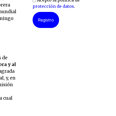
Acepto la política de
brera
protección de datos
.
 mundial
omingo
s de
bra y al
Sagrada
, y, en
misión
la cual