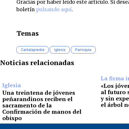
Gracias por haber leído este artículo. Si des
boletín
pulsando aquí
.
Temas
Cantalapiedra
Iglesia
Parroquia
Noticias relacionadas
La firma i
Iglesia
«Los jóve
al futuro 
Una treintena de jóvenes
y sin expe
peñarandinos reciben el
el árbol n
sacramento de la
Confirmación de manos del
obispo