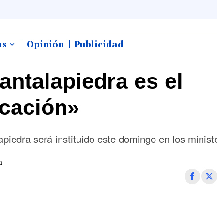
as
Opinión
Publicidad
antalapiedra es el
ocación»
piedra será instituido este domingo en los minist
m