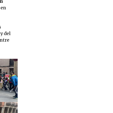
en
 en
s
y del
entre