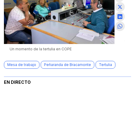
Te
Un momento de la tertulia en COPE
Mesa de trabajo
Peñaranda de Bracamonte
Tertulia
EN DIRECTO