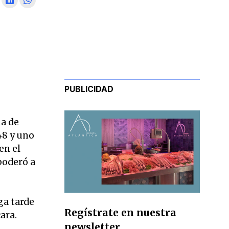
PUBLICIDAD
ua de
48 y uno
en el
poderó a
ga tarde
Regístrate en nuestra
ara.
newsletter