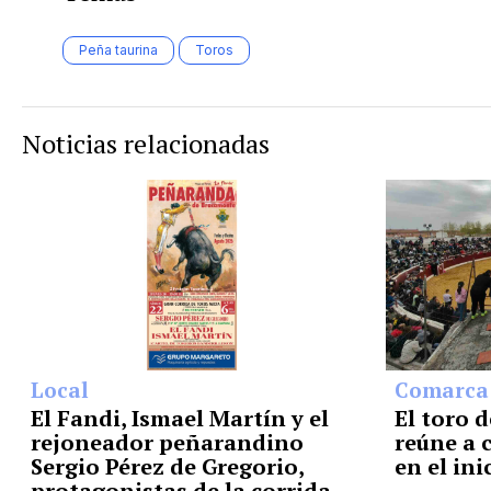
Peña taurina
Toros
Noticias relacionadas
Local
Comarca
El Fandi, Ismael Martín y el
El toro d
rejoneador peñarandino
reúne a 
Sergio Pérez de Gregorio,
en el ini
protagonistas de la corrida