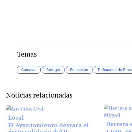
Temas
Carnaval
Colegio
Educación
Peñaranda de Bra
Noticias relacionadas
Local
Herrera 
El Ayuntamiento destaca el
éxito solidario del II
12:30 | 0