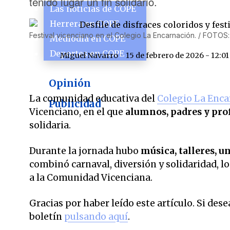
tenido lugar un fin solidario.
Las noticias de COPE
Herrera en COPE
Festival vicenciano en el Colegio La Encarnación. / FOTOS:
Mediodía en COPE
Deportes en COPE
Miguel Navarro
15 de febrero de 2026 - 12:0
Opinión
La comunidad educativa del
Colegio La Enca
Publicidad
Vicenciano, en el que
alumnos, padres y pro
solidaria.
Durante la jornada hubo
música, talleres, u
combinó carnaval, diversión y solidaridad, 
a la Comunidad Vicenciana.
Gracias por haber leído este artículo. Si des
boletín
pulsando aquí
.