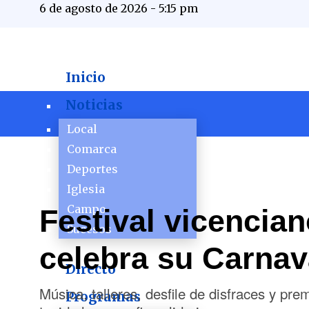
6 de agosto de 2026 - 5:15 pm
Inicio
Noticias
Local
Comarca
Deportes
Iglesia
Campo
Festival vicencia
Sucesos
celebra su Carnav
Directo
Música, talleres, desfile de disfraces y prem
Programas