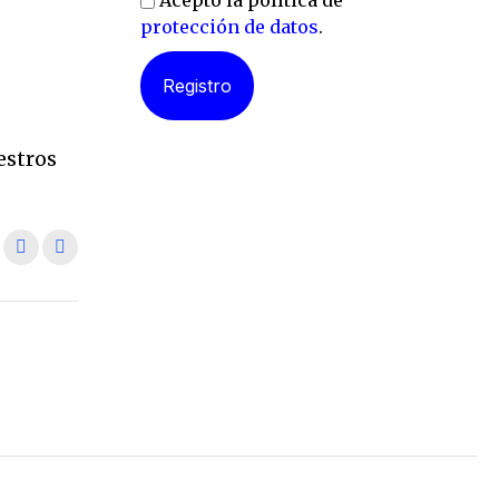
Acepto la política de
protección de datos
.
l
estros