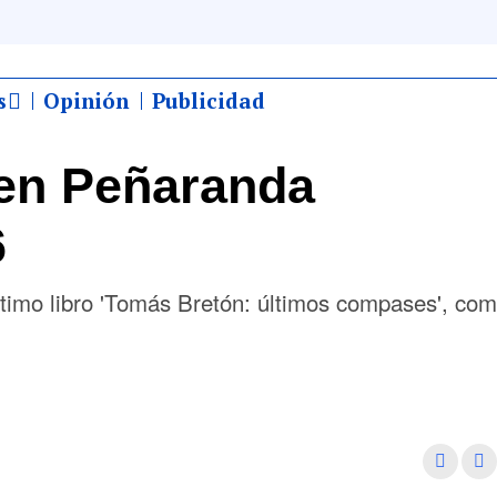
s
Opinión
Publicidad
en Peñaranda
6
ltimo libro 'Tomás Bretón: últimos compases', co