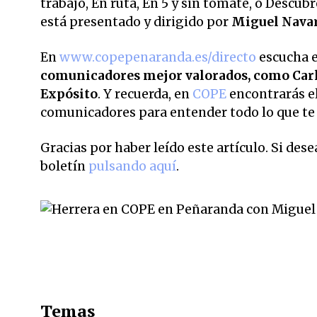
trabajo, En ruta, En 5 y sin tomate, o Descu
está presentado y dirigido
por
Miguel Nava
En
www.copepenaranda.es/directo
escucha e
comunicadores mejor valorados,
como Carl
Expósito
. Y recuerda, en
COPE
encontrarás el
comunicadores para entender todo lo que te r
Gracias por haber leído este artículo. Si des
boletín
pulsando aquí
.
Temas