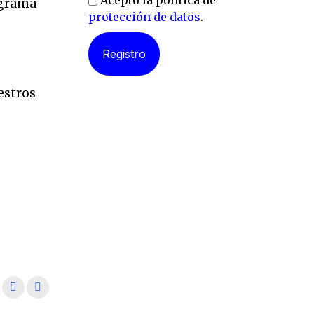
Acepto la política de
ograma
protección de datos
.
l
estros