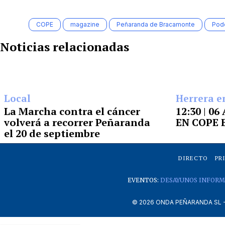
COPE
magazine
Peñaranda de Bracamonte
Pod
Noticias relacionadas
Local
Herrera e
La Marcha contra el cáncer
12:30 | 0
volverá a recorrer Peñaranda
EN COPE
el 20 de septiembre
DIRECTO
PR
EVENTOS:
DESAYUNOS INFORM
©
2026
ONDA PEÑARANDA SL - A