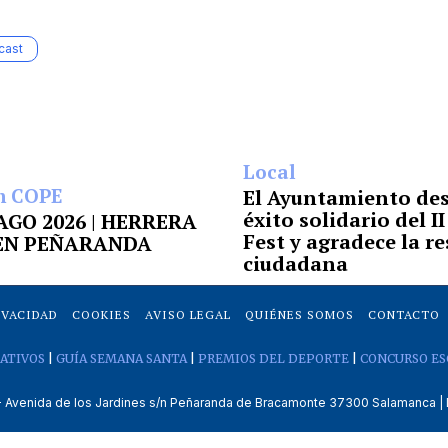
cast
Local
n COPE
El Ayuntamiento des
éxito solidario del I
6 AGO 2026 | HERRERA
Fest y agradece la r
 EN PEÑARANDA
ciudadana
IVACIDAD
COOKIES
AVISO LEGAL
QUIÉNES SOMOS
CONTACTO
ATIVOS
|
GUÍA SEMANA SANTA
|
PREMIOS DEL DEPORTE
|
CONCURSO ES
venida de los Jardines s/n Peñaranda de Bracamonte 37300 Salamanca | 