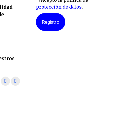
Acepto la política de
lidad
protección de datos
.
de
l
estros