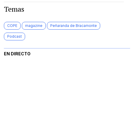
Temas
COPE
magazine
Peñaranda de Bracamonte
Podcast
EN DIRECTO