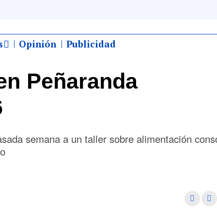
s
Opinión
Publicidad
en Peñaranda
6
sada semana a un taller sobre alimentación consc
vo