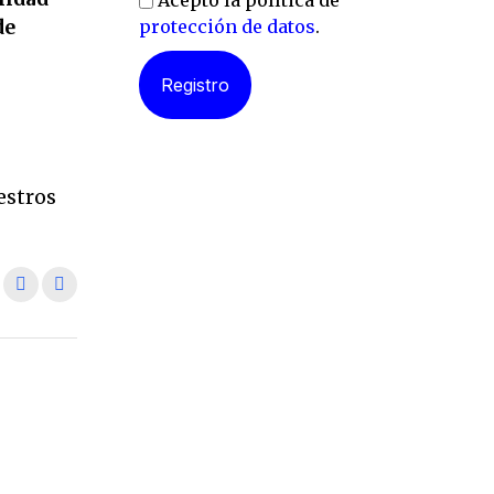
Acepto la política de
de
protección de datos
.
l
estros