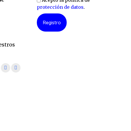
Acepto la política de
protección de datos
.
l
estros