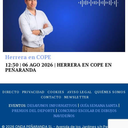
Herrera en COPE
12:30 | 06 AGO 2026 | HERRERA EN COPE EN
PEÑARANDA
DIRECTO
PRIVACIDAD
COOKIES
AVISO LEGAL
QUIÉNES SOMOS
CONTACTO
NEWSLETTER
EVENTOS:
DESAYUNOS INFORMATIVOS
|
GUÍA SEMANA SANTA
|
PREMIOS DEL DEPORTE
|
CONCURSO ESCOLAR DE DIBUJOS
NAVIDEÑOS
©
2026
ONDA PEÑARANDA SL - Avenida de los Jardines s/n Peñaranda de