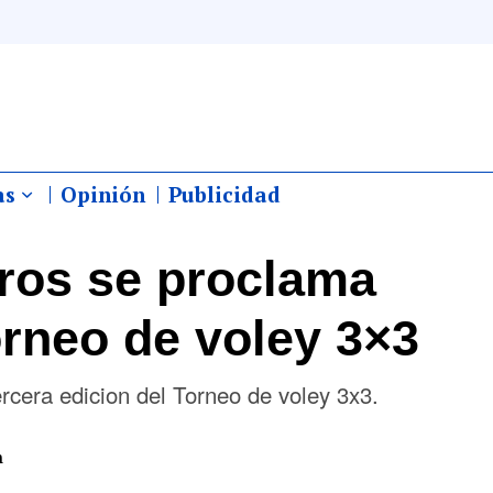
as
Opinión
Publicidad
ros se proclama
orneo de voley 3×3
ercera edicion del Torneo de voley 3x3.
m