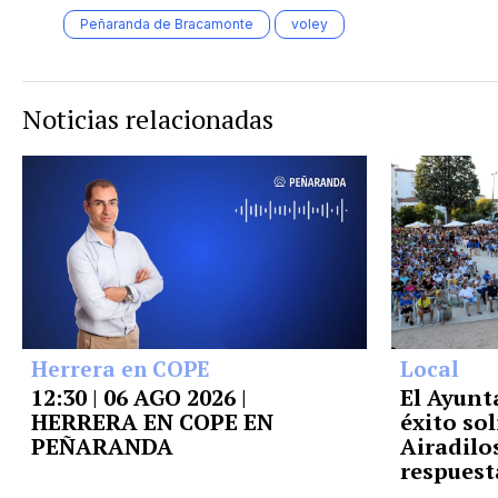
Peñaranda de Bracamonte
voley
Noticias relacionadas
Herrera en COPE
Local
12:30 | 06 AGO 2026 |
El Ayunt
HERRERA EN COPE EN
éxito sol
PEÑARANDA
Airadilos
respuest