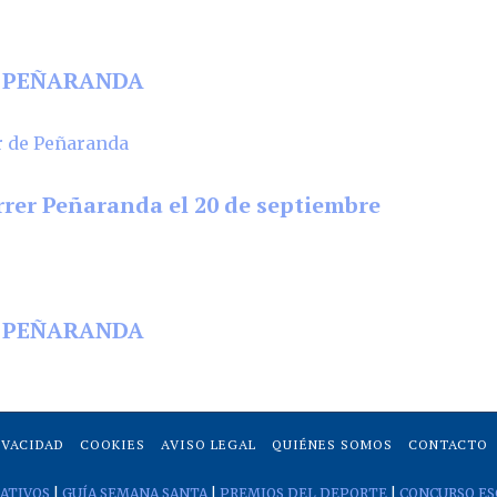
EN PEÑARANDA
rrer Peñaranda el 20 de septiembre
EN PEÑARANDA
IVACIDAD
COOKIES
AVISO LEGAL
QUIÉNES SOMOS
CONTACTO
ATIVOS
|
GUÍA SEMANA SANTA
|
PREMIOS DEL DEPORTE
|
CONCURSO ES