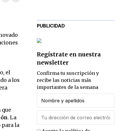
PUBLICIDAD
enovado
aciones
Regístrate en nuestra
newsletter
, el
Confirma tu suscripción y
do a los
recibe las noticias más
importantes de la semana
era
a que
ión
. La
 para la