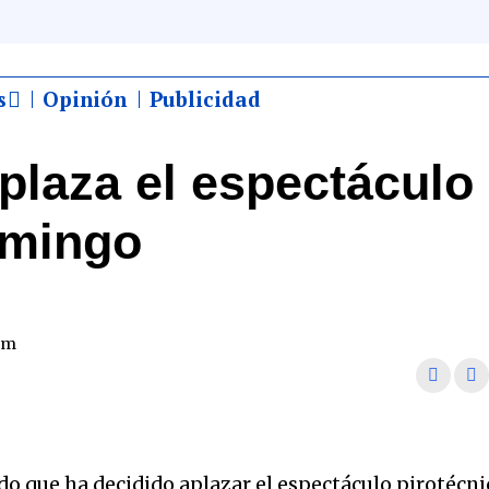
s
Opinión
Publicidad
plaza el espectáculo
omingo
 pm
 que ha decidido aplazar el espectáculo pirotécni