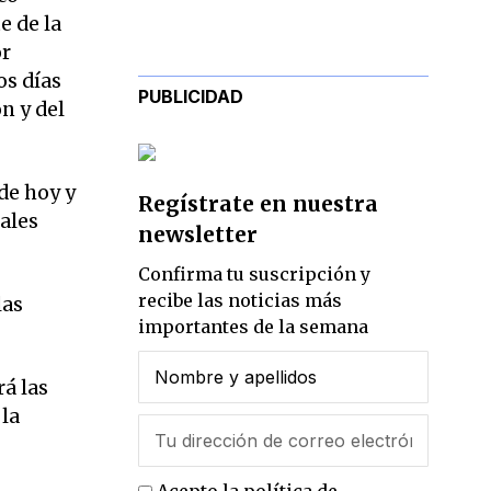
e de la
or
os días
PUBLICIDAD
n y del
de hoy y
Regístrate en nuestra
ales
newsletter
Confirma tu suscripción y
recibe las noticias más
las
importantes de la semana
rá las
 la