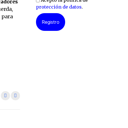
Acepto la política de
cadores
protección de datos
.
uerda,
s para