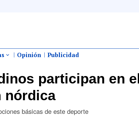
as
Opinión
Publicidad
inos participan en e
n nórdica
ociones básicas de este deporte