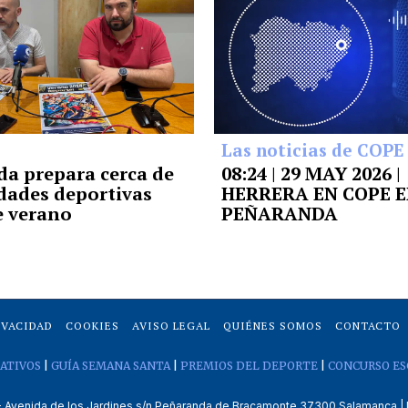
Las noticias de COPE
a prepara cerca de
08:24 | 29 MAY 2026 |
idades deportivas
HERRERA EN COPE 
e verano
PEÑARANDA
IVACIDAD
COOKIES
AVISO LEGAL
QUIÉNES SOMOS
CONTACTO
ATIVOS
|
GUÍA SEMANA SANTA
|
PREMIOS DEL DEPORTE
|
CONCURSO ES
venida de los Jardines s/n Peñaranda de Bracamonte 37300 Salamanca | 