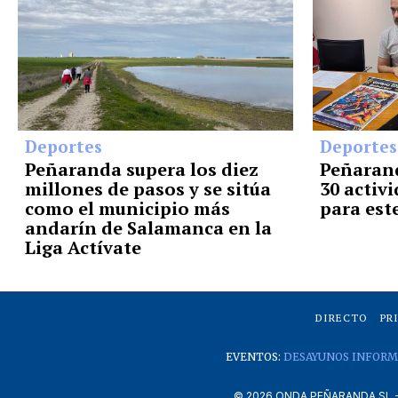
Deportes
Deportes
Peñaranda supera los diez
Peñarand
millones de pasos y se sitúa
30 activ
como el municipio más
para est
andarín de Salamanca en la
Liga Actívate
DIRECTO
PR
EVENTOS:
DESAYUNOS INFORM
©
2026
ONDA PEÑARANDA SL - A