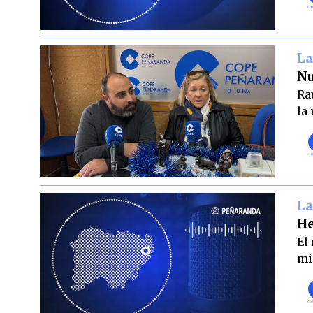
La
Nu
Ra
la
La
He
El
mi