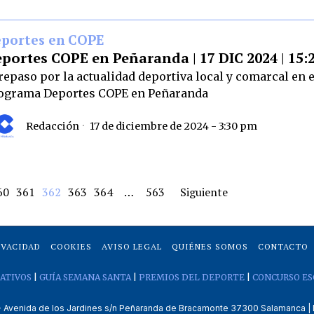
portes en COPE
portes COPE en Peñaranda | 17 DIC 2024 | 15:
 repaso por la actualidad deportiva local y comarcal en e
ograma Deportes COPE en Peñaranda
Redacción
17 de diciembre de 2024 - 3:30 pm
60
361
362
363
364
…
563
Siguiente
IVACIDAD
COOKIES
AVISO LEGAL
QUIÉNES SOMOS
CONTACTO
ATIVOS
|
GUÍA SEMANA SANTA
|
PREMIOS DEL DEPORTE
|
CONCURSO ES
venida de los Jardines s/n Peñaranda de Bracamonte 37300 Salamanca | 