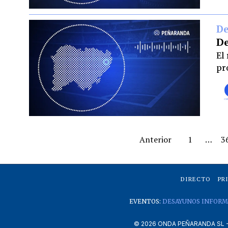
De
De
El
pr
Anterior
1
…
3
DIRECTO
PR
EVENTOS:
DESAYUNOS INFORM
©
2026
ONDA PEÑARANDA SL - A