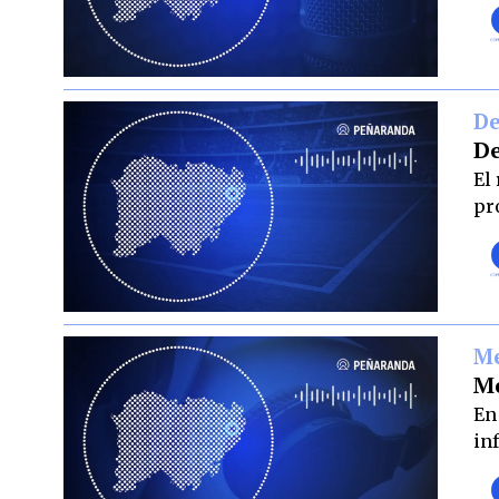
De
De
El
pr
Me
Me
En
in