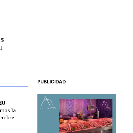
25
l
PUBLICIDAD
20
amos la
iembre