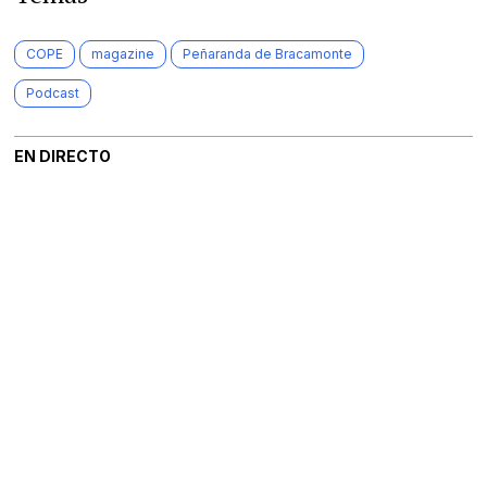
COPE
magazine
Peñaranda de Bracamonte
Podcast
EN DIRECTO