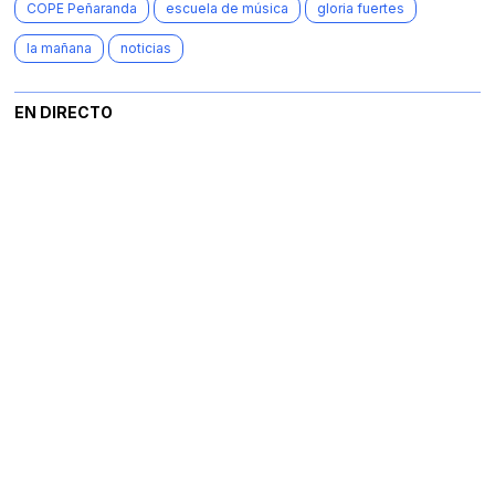
COPE Peñaranda
escuela de música
gloria fuertes
la mañana
noticias
EN DIRECTO