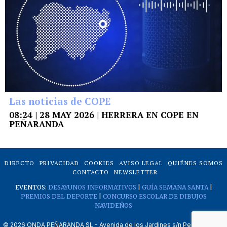
Las noticias de COPE
08:24 | 28 MAY 2026 | HERRERA EN COPE EN
PEÑARANDA
DIRECTO
PRIVACIDAD
COOKIES
AVISO LEGAL
QUIÉNES SOMOS
CONTACTO
NEWSLETTER
EVENTOS:
DESAYUNOS INFORMATIVOS
|
GUÍA SEMANA SANTA
|
PREMIOS DEL DEPORTE
|
CONCURSO ESCOLAR DE DIBUJOS
NAVIDEÑOS
©
2026
ONDA PEÑARANDA SL - Avenida de los Jardines s/n Peñaranda de