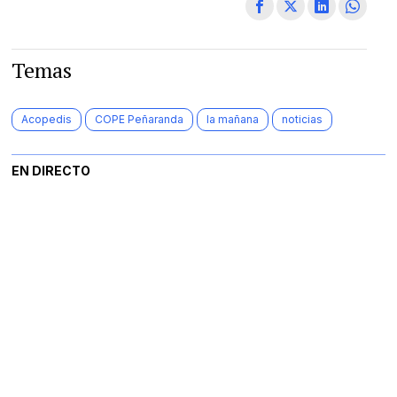
Temas
Acopedis
COPE Peñaranda
la mañana
noticias
EN DIRECTO