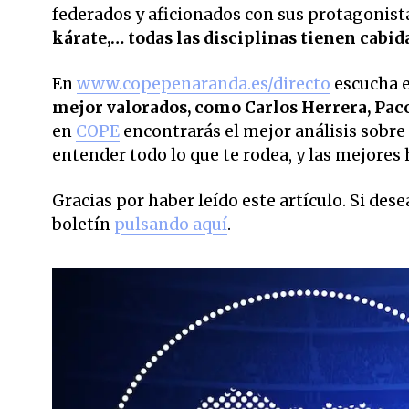
federados y aficionados con sus protagonist
kárate,… todas las disciplinas tienen cabid
En
www.copepenaranda.es/directo
escucha 
mejor valorados,
como Carlos Herrera, Pac
en
COPE
encontrarás el mejor análisis sobre 
entender todo lo que te rodea, y las mejores 
Gracias por haber leído este artículo. Si des
boletín
pulsando aquí
.