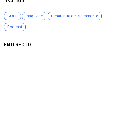
COPE
magazine
Peñaranda de Bracamonte
Podcast
EN DIRECTO