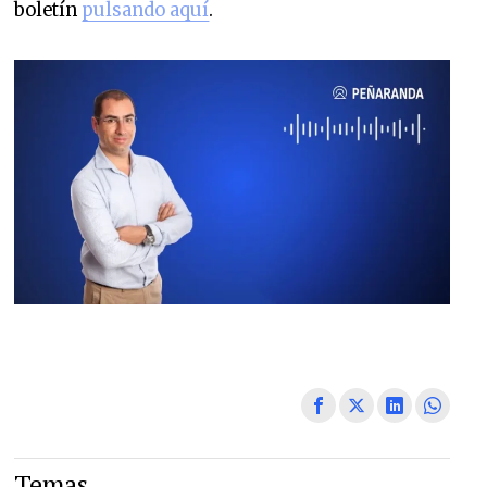
boletín
pulsando aquí
.
Temas