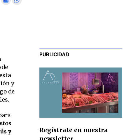
PUBLICIDAD
s
sde
esta
sión y
ngo de
les.
para
estos
Regístrate en nuestra
ús y
newsletter