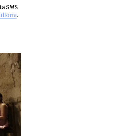
ta SMS
lloria
.